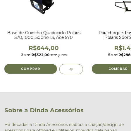
Base de Guincho Quadriciclo Polaris
Parachoque Tras
570,1000, 500ho 13, Ace 570
Polaris Spo
R$644,00
R$1.4
2
x de
R$322,00
sem juros
5
x de
R$298
Sobre a Dinda Acessórios
Há décadas a Dinda Acessórios elabora a criação/design de
acessórios para offroad e utilitários, movidos pela paixão