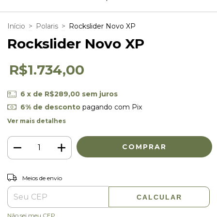
Início
>
Polaris
>
Rockslider Novo XP
Rockslider Novo XP
R$1.734,00
6
x de
R$289,00
sem juros
6% de desconto
pagando com Pix
Ver mais detalhes
ALTERAR CEP
Entregas para o CEP:
Meios de envio
CALCULAR
Não sei meu CEP