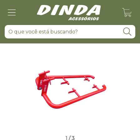
0
1
/
3