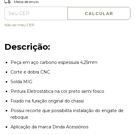
Entregas para o CEP:
Meios de envio
CALCULAR
Não sei meu CEP
Descrição:
Peça em aço carbono espessura 4,25mm
Corte e dobra CNC
Solda MIG
Pintura Eletrostática na cor preto semi fosco
Fixado na furação original do chassi
Possui recorte que possibilita instalação do engate de
reboque
Aplicação da marca Dinda Acessórios