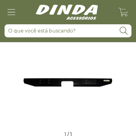
0
1
/
1