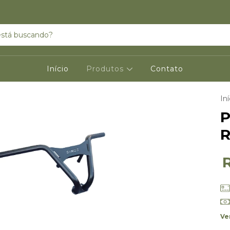
Início
Produtos
Contato
Iní
P
Ve