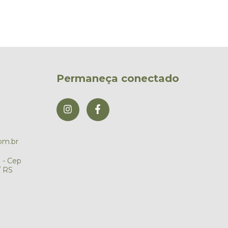
Permaneça conectado
om.br
0 - Cep
/ RS