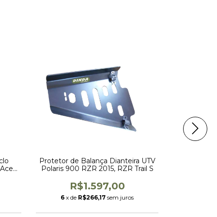
clo
Protetor de Balança Dianteira UTV
Pegador 
 Ace
Polaris 900 RZR 2015, RZR Trail S
Sportsm
R$1.597,00
R
6
x de
R$266,17
sem juros
2
x de