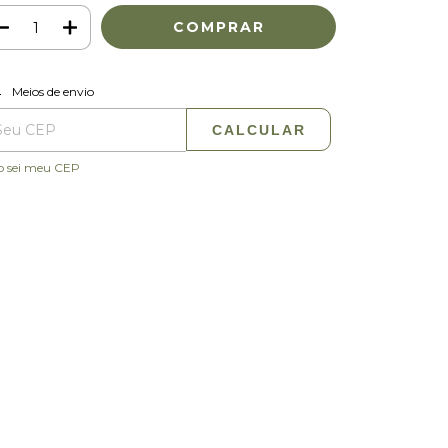
ALTERAR CEP
regas para o CEP:
Meios de envio
CALCULAR
o sei meu CEP