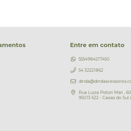
amentos
Entre em contato
5554984217450
54 32221862
dinda@dindaacessorios.c
Rua Luiza Pistori Mari , 6
95013-522 - Caxias do Sul 