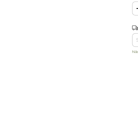
Ent
Nã