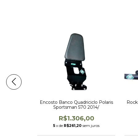
Quadriciclo
Encosto Banco Quadriciclo Polaris
Rocks
0 / Touring
Sportsman 570 2014/
00
R$1.306,00
m juros
5
x de
R$261,20
sem juros