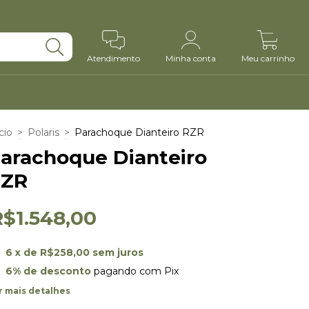
0
Atendimento
Minha conta
Meu carrinho
cio
>
Polaris
>
Parachoque Dianteiro RZR
arachoque Dianteiro
RZR
R$1.548,00
6
x de
R$258,00
sem juros
6% de desconto
pagando com Pix
r mais detalhes