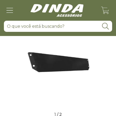
0
1
/
2