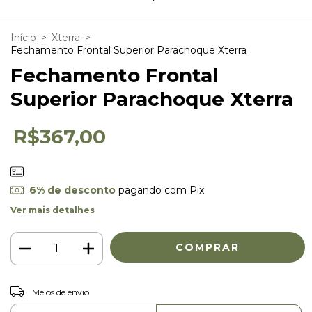
Início
>
Xterra
>
Fechamento Frontal Superior Parachoque Xterra
Fechamento Frontal
Superior Parachoque Xterra
R$367,00
6% de desconto
pagando com Pix
Ver mais detalhes
ALTERAR CEP
Entregas para o CEP:
Meios de envio