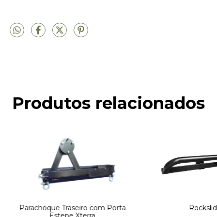
Produtos relacionados
Parachoque Traseiro com Porta
Rockslid
Estepe Xterra